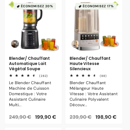
ÉCONOMISEZ 20%
ÉCONOMISEZ 17%
Variante
Variante
épuisée
épuisée
ou
ou
Blender/ Chauffant
Blender/ Chauffant
indisponible
indisponible
Automatique Lait
Haute Vitesse
Végétal Soupe
Silencieux
282
88
(282)
(88)
total
total
Le Blender Chauffant
Blender Chauffant
des
des
Machine de Cuisson
Mélangeur Haute
critiques
critiques
Domestique : Votre
Vitesse : Votre Assistant
Assistant Culinaire
Culinaire Polyvalent
Multi...
Découv...
Prix
249,90 €
Prix
199,90 €
Prix
239,90 €
Prix
198,90 €
habituel
promotionnel
habituel
promotionnel