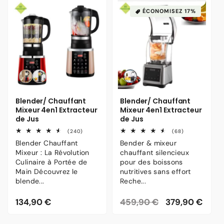
ÉCONOMISEZ 17%
Variante
Variante
Variante
épuisée
épuisée
épuisée
ou
ou
ou
Blender/ Chauffant
Blender/ Chauffant
indisponible
indisponible
indisponible
Mixeur 4en1 Extracteur
Mixeur 4en1 Extracteur
de Jus
de Jus
240
68
(240)
(68)
total
total
Blender Chauffant
Bender & mixeur
des
des
Mixeur : La Révolution
chauffant silencieux
critiques
critiques
Culinaire à Portée de
pour des boissons
Main Découvrez le
nutritives sans effort
blende...
Reche...
Prix
134,90 €
Prix
459,90 €
Prix
379,90 €
habituel
habituel
promotionnel