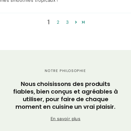
mes smoothies tropicaux !
1
2
3
NOTRE PHILOSOPHIE
C
Nous choisissons des produits
po
fiables, bien conçus et agréables à
utiliser, pour faire de chaque
moment en cuisine un vrai plaisir.
En savoir plus