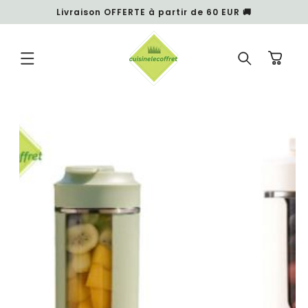
et
Livraison OFFERTE à partir de 60 EUR 🚚
passer
au
contenu
Panier
Passer aux
informations
produits