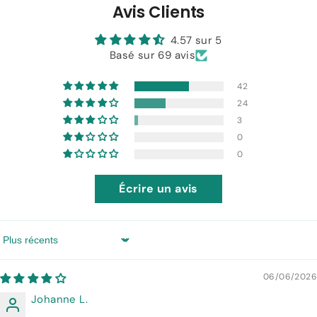
Avis Clients
4.57 sur 5
Basé sur 69 avis
42
24
3
0
0
Écrire un avis
Sort by
06/06/2026
Johanne L.