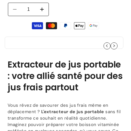
Réduire
Augmenter
la
la
Moyens
quantité
quantité
de
de
de
paiement
Extracteur
Extracteur
de
de
Jus
Jus
Portable
Portable
|
|
Extracteur de jus portable
Nomad
Nomad
: votre allié santé pour des
530
530
jus frais partout
Vous rêvez de savourer des jus frais même en
déplacement ?
L'extracteur de jus portable
sans fil
transforme ce souhait en réalité quotidienne.
Imaginez pouvoir préparer votre boisson vitaminée
préférée en quelques secondes, où vous soyez. Ce