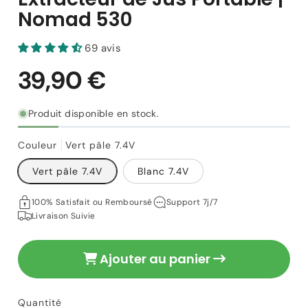
Nomad 530
69 avis
Produit disponible en stock.
Couleur
Vert pâle 7.4V
Vert pâle 7.4V
Blanc 7.4V
100% Satisfait ou Remboursé
Support 7j/7
Livraison Suivie
39,90 €
Prix
Ajouter au panier
habituel
Quantité