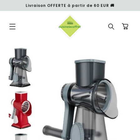
et
Livraison OFFERTE à partir de 60 EUR 🚚
passer
au
contenu
Panier
Passer aux
informations
produits