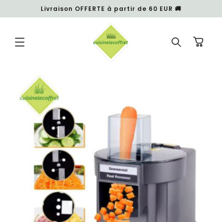
et
Livraison OFFERTE à partir de 60 EUR 🚚
passer
au
contenu
Panier
Passer aux
informations
produits