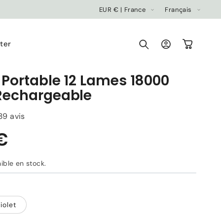
P
L
EUR € | France
Français
a
a
y
n
ter
Connexion
Panier
s
g
/
u
 Portable 12 Lames 18000
r
e
Rechargeable
é
g
39 avis
i
o
n
ible en stock.
59,90 €
Prix
habituel
iolet