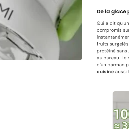
De la glace 
Qui a dit qu'u
compromis sur
instantanément
fruits surgelé
protéiné sans 
au bureau. Le 
d'un barman p
cuisine
aussi f