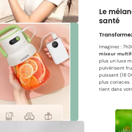
Le mélang
santé
Transformez
Imaginez : 7h3
mixeur multif
plus un luxe m
pulvérisent fr
puissant (18 0
plus coriaces. 
tient dans vot