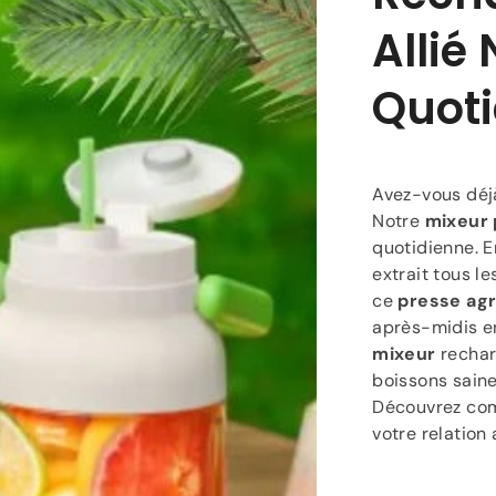
Allié
Quoti
Avez-vous déjà
Notre
mixeur 
quotidienne. 
extrait tous l
ce
presse ag
après-midis en
mixeur
rechar
boissons saine
Découvrez co
votre relation 