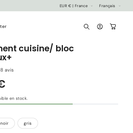
P
L
EUR € | France
Français
a
a
y
n
ter
Connexion
Panier
s
g
/
u
nt cuisine/ bloc
r
e
ux+
é
g
8 avis
i
o
n
ible en stock.
54,90 €
Prix
habituel
noir
gris