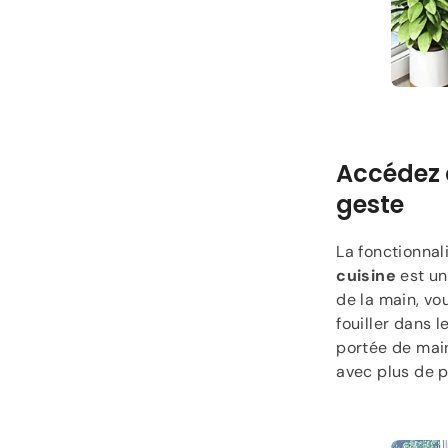
Accédez à
geste
La fonctionnal
cuisine
est u
de la main, vo
fouiller dans l
portée de main
avec plus de pl