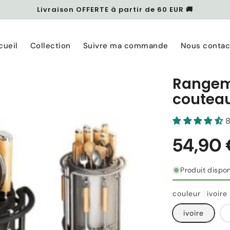
Livraison OFFERTE à partir de 60 EUR 🚚
cueil
Collection
Suivre ma commande
Nous contac
Rangeme
coutea
8
Produit dispon
couleur
ivoire
ivoire