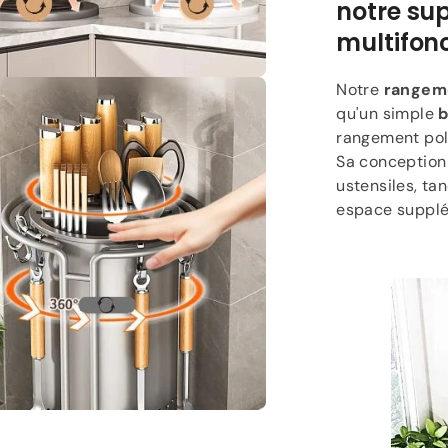
notre su
multifon
Notre
rangeme
qu'un simple
b
rangement poly
Sa conception 
ustensiles, ta
espace supplé