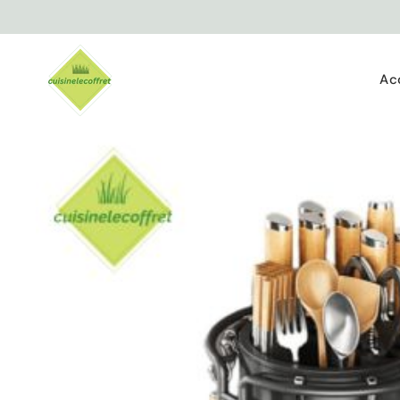
Ignorer et
passer au
contenu
Ac
Passer aux
informations
produits