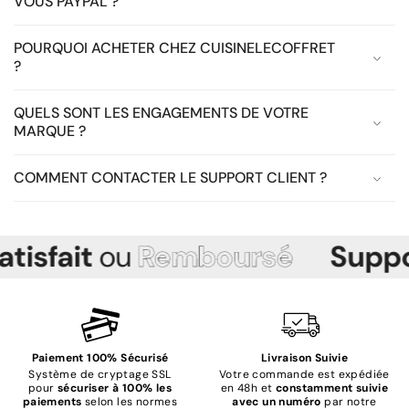
VOUS PAYPAL ?
POURQUOI ACHETER CHEZ CUISINELECOFFRET
?
QUELS SONT LES ENGAGEMENTS DE VOTRE
MARQUE ?
COMMENT CONTACTER LE SUPPORT CLIENT ?
fait
ou
Remboursé
Support
C
Paiement 100% Sécurisé
Livraison Suivie
Système de cryptage SSL
Votre commande est expédiée
pour
sécuriser à 100% les
en 48h et
constamment suivie
paiements
selon les normes
avec un numéro
par notre