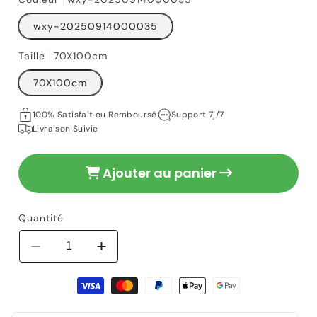
wxy-20250914000035
Taille
70X100cm
24,90 €
Prix
70X100cm
habituel
100% Satisfait ou Remboursé
Support 7j/7
Livraison Suivie
Ajouter au panier
Quantité
Réduire
Augmenter
la
la
Moyens
quantité
quantité
de
de
de
paiement
tablier|
tablier|