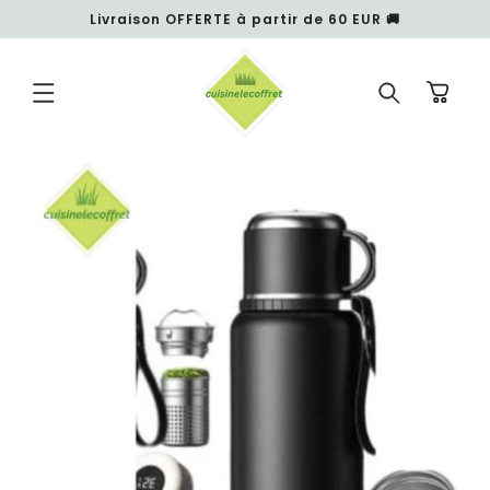
et
Livraison OFFERTE à partir de 60 EUR 🚚
passer
au
contenu
Panier
Passer aux
informations
produits