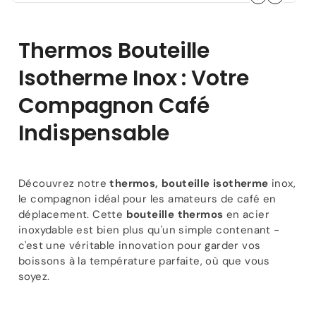
Affichage
Affichage
LED
LED
800-
800-
Thermos Bouteille
1200ml
1200ml
Infuseur
Infuseur
Isotherme Inox : Votre
Thé
Thé
Compagnon Café
Indispensable
Découvrez notre
thermos, bouteille isotherme
inox,
le compagnon idéal pour les amateurs de café en
déplacement. Cette
bouteille thermos
en acier
inoxydable est bien plus qu'un simple contenant -
c'est une véritable innovation pour garder vos
boissons à la température parfaite, où que vous
soyez.